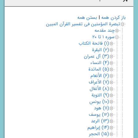
باز کردن همه
|
بستن همه
تبصرة المؤمنین فی تفسیر القرآن المبین
چند مقدمه
سوره ۱ تا ۲۰
(۱) فاتحة الکتاب
(۲) البقرة
(۳) آل عمران
(۴) النساء
(۵) المائدة
(۶) الأنعام
(۷) الأعراف
(۸) الأنفال
(۹) التوبة
(۱۰) یونس
(۱۱) هود
(۱۲) یوسف
(۱۳) الرعد
(۱۴) إبراهیم
(۱۵) الحجر