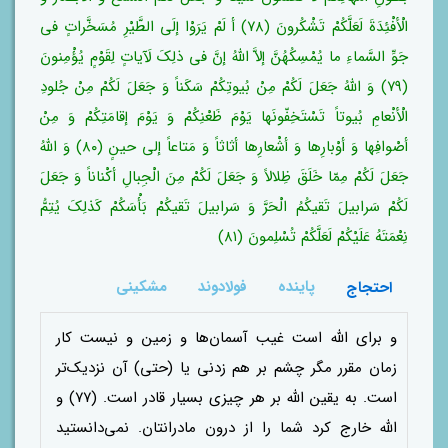
الْأفْئِدَةَ لَعَلَّکُمْ تَشْکُرونَ (۷۸) أ لَمْ یَرَوْا إلَی الطَّیْرِ مُسَخَّراتٍ فی
جَوِّ السَّماءِ ما یُمْسِکُهُنَّ إلاَّ اللّهُ إنَّ فی ذلِکَ لَآیاتٍ لِقَوْمٍ یُؤْمِنونَ
(۷۹) وَ اللّهُ جَعَلَ لَکُمْ مِنْ بُیوتِکُمْ سَکَناً وَ جَعَلَ لَکُمْ مِنْ جُلودِ
الْأنْعامِ بُیوتاً تَسْتَخِفّونَها یَوْمَ ظَعْنِکُمْ وَ یَوْمَ إقامَتِکُمْ وَ مِنْ
أصْوافِها وَ أوْبارِها وَ أشْعارِها أثاثاً وَ مَتاعاً إلی حینٍ (۸۰) وَ اللّهُ
جَعَلَ لَکُمْ مِمّا خَلَقَ ظِلالاً وَ جَعَلَ لَکُمْ مِنَ الْجِبالِ أکْناناً وَ جَعَلَ
لَکُمْ سَرابیلَ تَقیکُمُ الْحَرَّ وَ سَرابیلَ تَقیکُمْ بَأْسَکُمْ کَذلِکَ یُتِمُّ
نِعْمَتَهُ عَلَیْکُمْ لَعَلَّکُمْ تُسْلِمونَ (۸۱)
پاینده
فولادوند
مشکینی
احتجاج
و برای الله است غیب آسمان‌ها و زمین و نیست کار
زمان مقرر مگر چشم بر هم زدنی یا (حتی) آن نزدیک‌تر
است. به یقین الله بر هر چیزی بسیار قادر است. (۷۷) و
الله خارج کرد شما را از درون مادرانتان. نمی‌دانستید