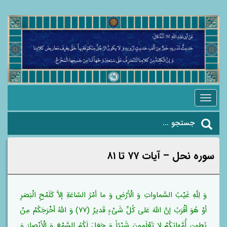
Toggle
navigation
سوره نحل – آیات ۷۷ تا ۸۱
وَ لِلّهِ غَیْبُ السَّماواتِ وَ الْأرْضِ وَ ما أمْرُ السّاعَةِ إلاَّ کَلَمْحِ الْبَصَرِ
أوْ هُوَ أقْرَبُ إنَّ اللّهَ عَلی کُلِّ شَیْءٍ قَدیرٌ (۷۷) وَ اللّهُ أخْرَجَکُمْ مِنْ
بُطونِ أُمَّهاتِکُمْ لا تَعْلَمونَ شَیْئاً وَ جَعَلَ لَکُمُ السَّمْعَ وَ الْأبْصارَ وَ