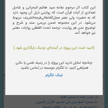
من ذکره رفعه، قال: سألت أباعبدالله علیه‌السلام عن قول
این کتاب اثر مرحوم علامه سید هاشم البحرانی و شامل
تعدادی از آیات قرآن است که روایتی ذیل آن وجود دارد
الله: وَ لَقَدْ آتَیْناکَ سَبْعاً مِنَ الْمَثانی وَ الْقُرْآنَ الْعَظیمَ، قال:
که به حضرت ولی عصر عجل‌الله‌تعالی‌فرجه‌الشریف مربوط
«إن ظاهرها الحمد، و باطنها ولد الولد، و السابع منها
می‌شود. در این مجموعه ضمن بررسی سند و شرح و
توضیح متن هر روایت، ترجمه تحت اللفظی روایات معتبر
[۱]
القائم علیه‌السلام.»
نیز خواهد آمد.
——————————
[۱]
. تفسیر العیاشی ۲: ۲۵۰ [حجر، ح ۳۷].
(امید است این پروژه در آینده‌ای نزدیک بارگذاری شود.)
Facebook
Gmail
WhatsApp
Twitter
Telegram
چنانچه تمایل دارید این پروژه را در زمینه علمی یا مالی
همراهی کنید، با تلگرام موسسه در تماس باشید.
لینک تلگرام
فهرست مطالب
باز کردن همه
|
بستن همه
تبصرة المؤمنین فی تفسیر القرآن المبین
المحجة فی ما نزل فی القائم الحجة